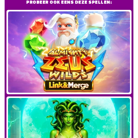
PROBEER OOK EENS DEZE SPELLEN: