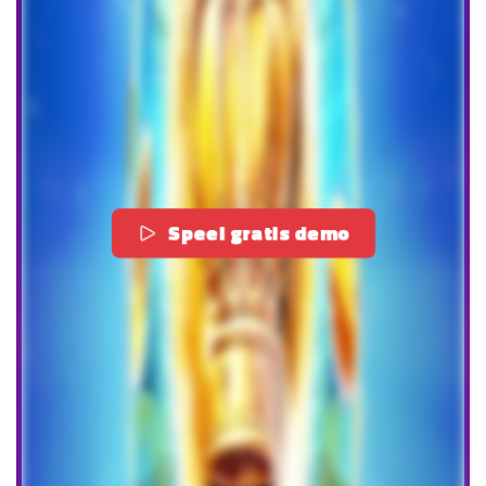
Speel gratis demo