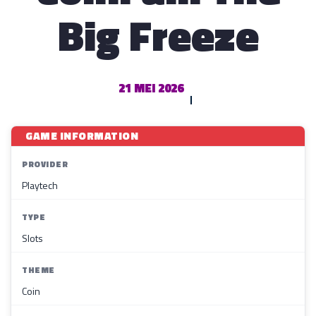
Big Freeze
21 MEI 2026
GAME INFORMATION
PROVIDER
Playtech
TYPE
Slots
THEME
Coin