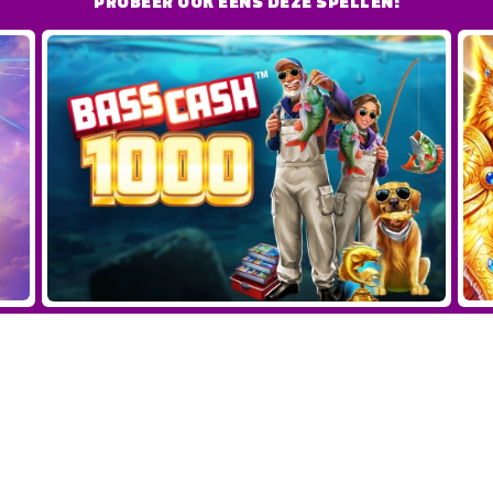
PROBEER OOK EENS DEZE SPELLEN:
in