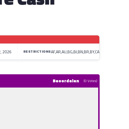
2, 2026
AF,AR,AU,BG,BI,BN,BR,BY,CA,CC,CF,CH,CN,CO,CU
RESTRICTIONS
Beoordelen
(
0
Votes)