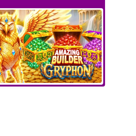
VOLGENDE
Luxury Blast