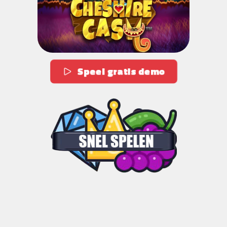
Speel gratis demo