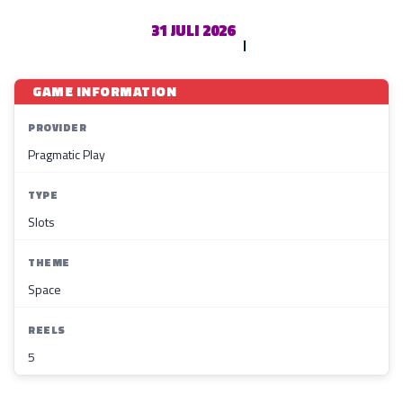
31 JULI 2026
GAME INFORMATION
PROVIDER
Pragmatic Play
TYPE
Slots
THEME
Space
REELS
5