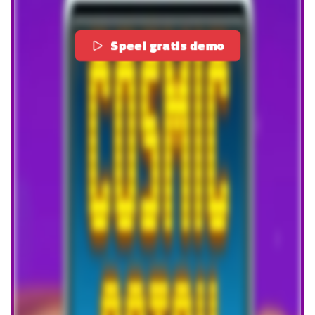
Speel gratis demo