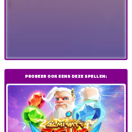
PROBEER OOK EENS DEZE SPELLEN: