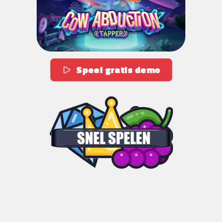
Speel gratis demo