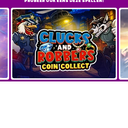
PROBEER OOK EENS DEZE SPELLEN:
ming 7’s 6reels