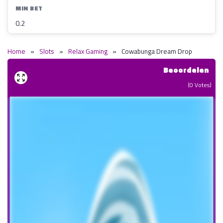
MIN BET
0.2
Home
»
Slots
»
Relax Gaming
»
Cowabunga Dream Drop
Beoordelen
(
0
Votes)