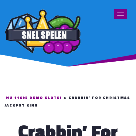
Toggle
navigat
NU 11695 DEMO SLOTS!
>
CRABBIN’ FOR CHRISTMAS
JACKPOT KING
Crabbin’ For