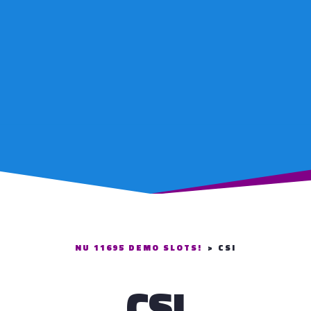
NU 11695 DEMO SLOTS!
>
CSI
CSI