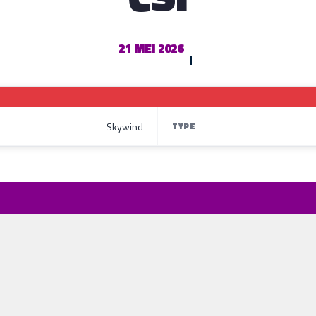
21 MEI 2026
Skywind
TYPE