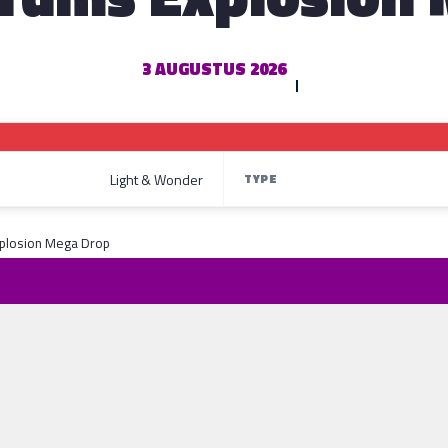
3 AUGUSTUS 2026
Light & Wonder
TYPE
plosion Mega Drop