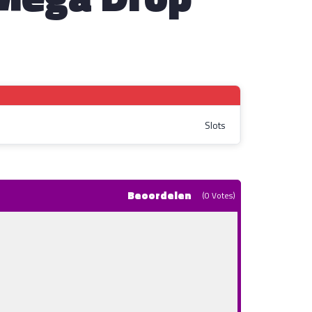
Slots
Beoordelen
(
0
Votes)