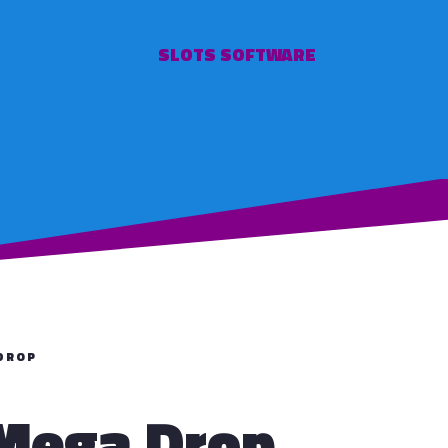
SLOTS SOFTWARE
DROP
 Mega Drop