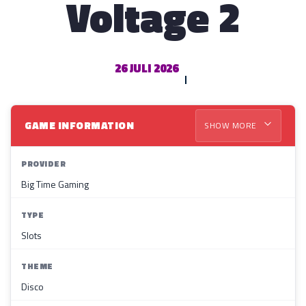
Voltage 2
26 JULI 2026
GAME INFORMATION
SHOW MORE
PROVIDER
Big Time Gaming
TYPE
Slots
THEME
Disco