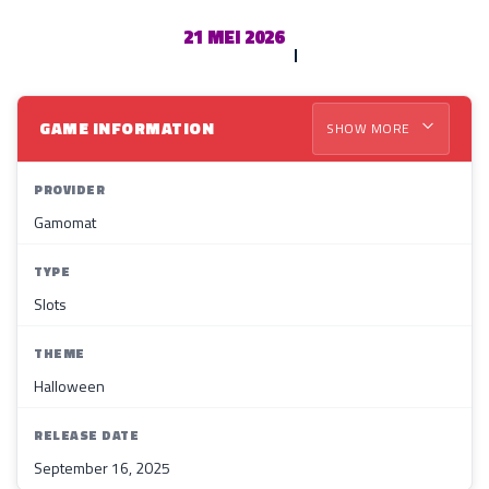
21 MEI 2026
GAME INFORMATION
SHOW MORE
PROVIDER
Gamomat
TYPE
Slots
THEME
Halloween
RELEASE DATE
September 16, 2025