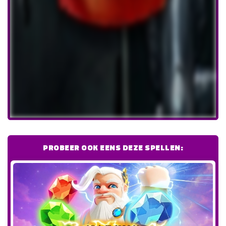
PROBEER OOK EENS DEZE SPELLEN: