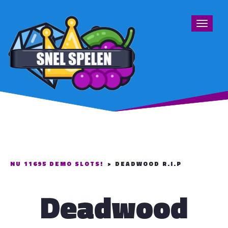
Toggle
navigat
NU 11695 DEMO SLOTS!
>
DEADWOOD R.I.P
Deadwood