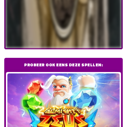
PROBEER OOK EENS DEZE SPELLEN: