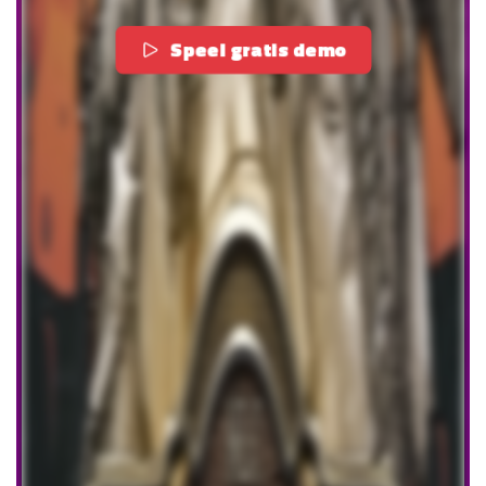
Speel gratis demo