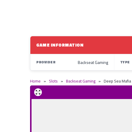
GAME INFORMATION
Backseat Gaming
PROVIDER
TYPE
Home
»
Slots
»
Backseat Gaming
»
Deep Sea Mafia