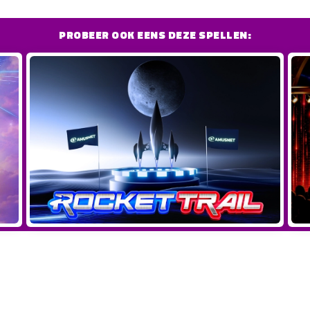
PROBEER OOK EENS DEZE SPELLEN: