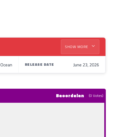
SHOW MORE
Ocean
June 23, 2026
RELEASE DATE
Beoordelen
(
0
Votes)