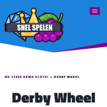
Toggle
navigat
NU 11695 DEMO SLOTS!
>
DERBY WHEEL
Derby Wheel