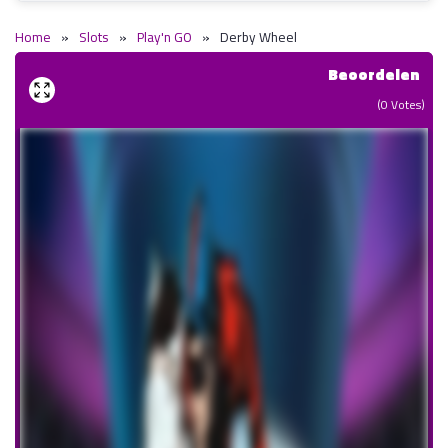
Home
»
Slots
»
Play'n GO
»
Derby Wheel
Beoordelen
(
0
Votes)