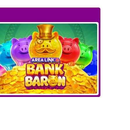
VOLGENDE