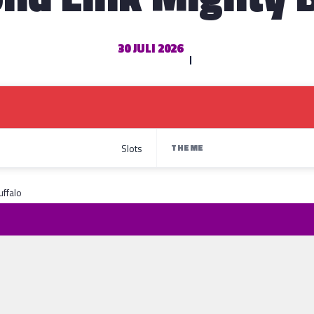
30 JULI 2026
Slots
THEME
uffalo