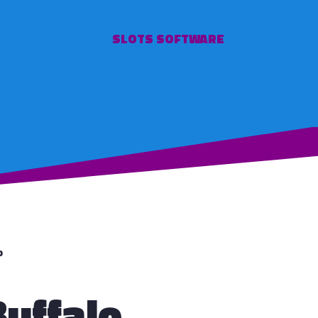
SLOTS SOFTWARE
O
uffalo