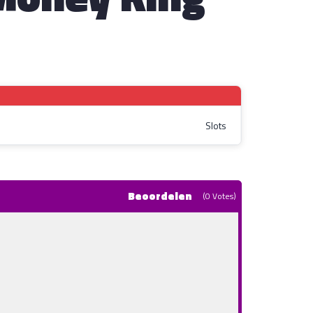
Slots
Beoordelen
(
0
Votes)