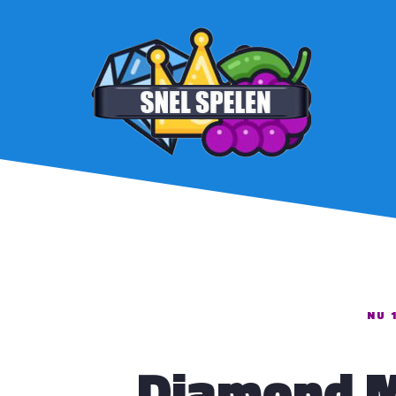
NU 
Diamond M