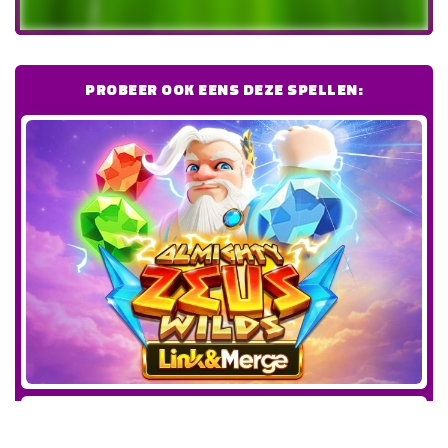
PROBEER OOK EENS DEZE SPELLEN: