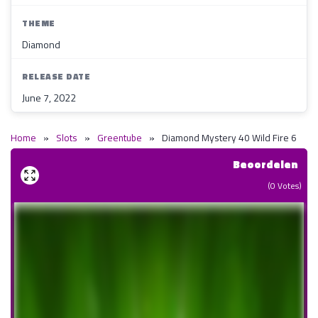
THEME
Diamond
RELEASE DATE
June 7, 2022
Home
»
Slots
»
Greentube
»
Diamond Mystery 40 Wild Fire 6
Beoordelen
(
0
Votes)