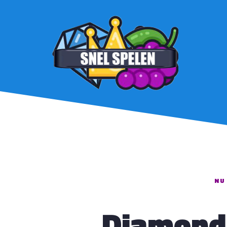
NU
Diamond 