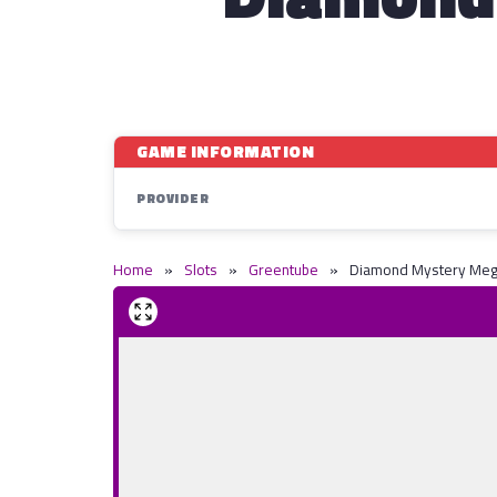
GAME INFORMATION
PROVIDER
Home
»
Slots
»
Greentube
»
Diamond Mystery Mega