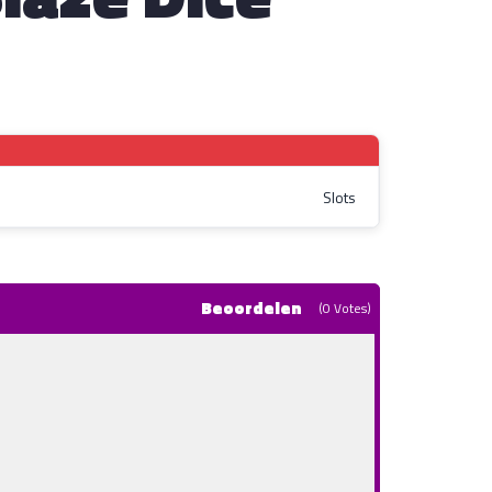
Slots
Beoordelen
(
0
Votes)