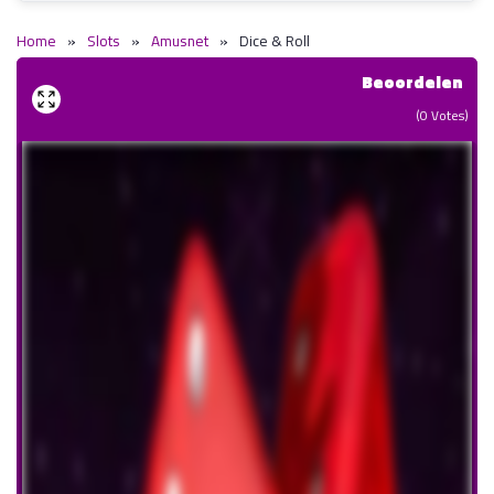
Home
»
Slots
»
Amusnet
»
Dice & Roll
Beoordelen
(
0
Votes)