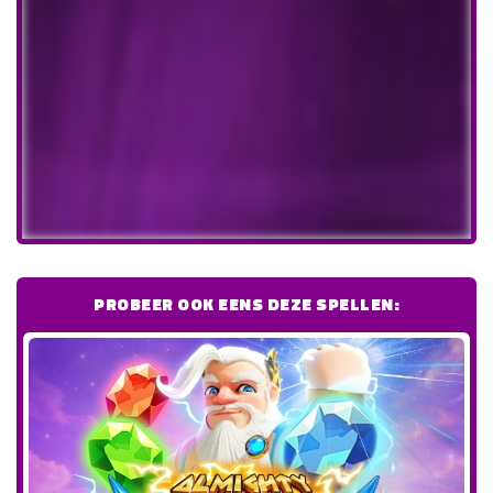
PROBEER OOK EENS DEZE SPELLEN: