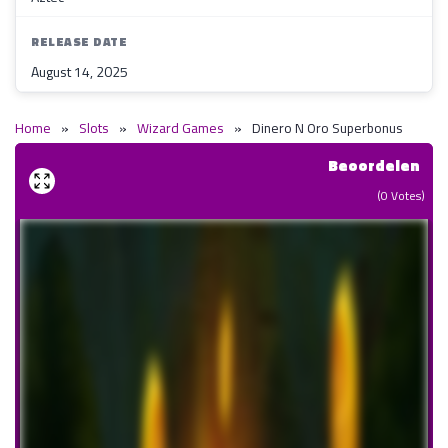
RELEASE DATE
August 14, 2025
Home
»
Slots
»
Wizard Games
»
Dinero N Oro Superbonus
Beoordelen
(
0
Votes)