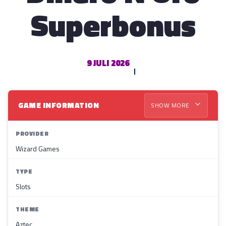
Superbonus
9 JULI 2026
GAME INFORMATION
SHOW MORE
PROVIDER
Wizard Games
TYPE
Slots
THEME
Aztec