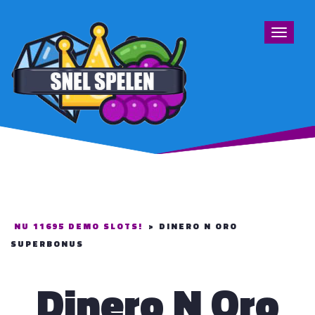
Toggle
navigat
NU 11695 DEMO SLOTS!
>
DINERO N ORO
SUPERBONUS
Dinero N Oro