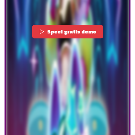
Speel gratis demo