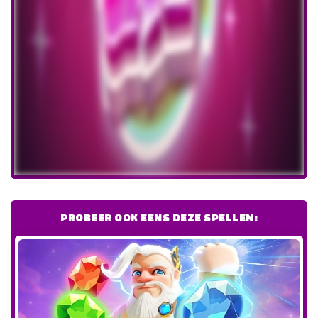
PROBEER OOK EENS DEZE SPELLEN: