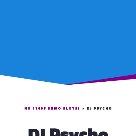
NU 11695 DEMO SLOTS!
>
DJ PSYCHO
DJ Psycho