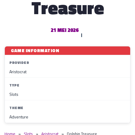
Treasure
21 MEI 2026
GAME INFORMATION
PROVIDER
Aristocrat
TYPE
Slots
THEME
Adventure
Home
»
Slots
»
Aristocrat
»
Dolphin Treasure