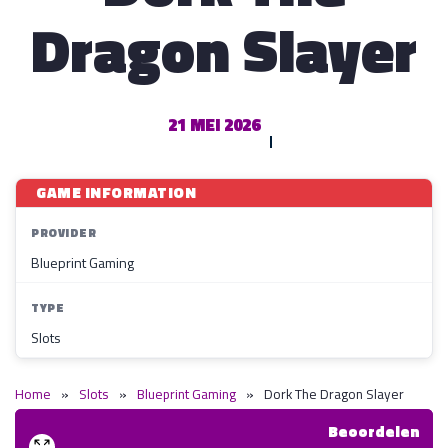
Dragon Slayer
21 MEI 2026
GAME INFORMATION
PROVIDER
Blueprint Gaming
TYPE
Slots
Home
»
Slots
»
Blueprint Gaming
»
Dork The Dragon Slayer
Beoordelen