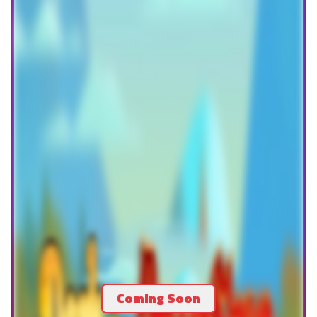
Coming Soon