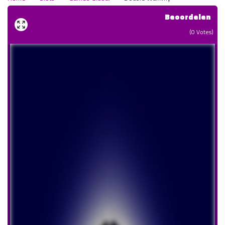
Beoordelen
(
0
Votes)