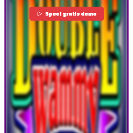
Speel gratis demo