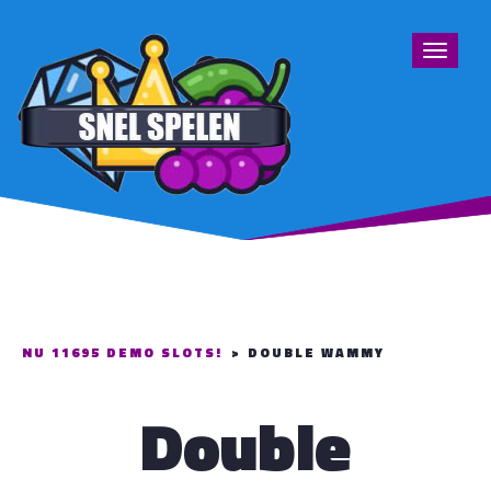
Toggle
navigat
NU 11695 DEMO SLOTS!
>
DOUBLE WAMMY
Double