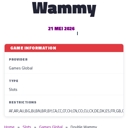
Wammy
21 MEI 2026
GAME INFORMATION
PROVIDER
Games Global
TYPE
Slots
RESTRICTIONS
AF,AR,AU,BG,BI,BN,BR,BY,CA,CC,CF,CH,CN,CO,CU,CX,DE,DK,ES,FR,GB,GF,G
Home
»
Slots
»
Games Global
»
Double Wammy