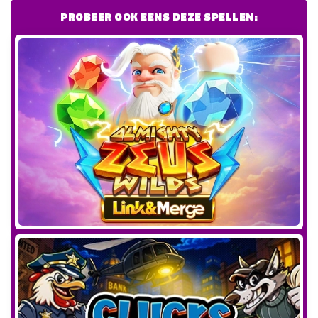
PROBEER OOK EENS DEZE SPELLEN: