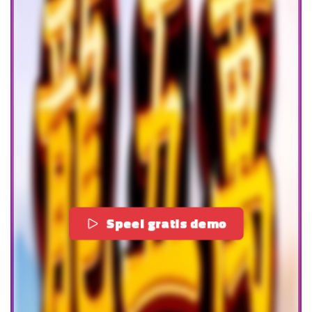
Speel gratis demo