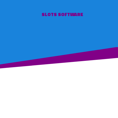
SLOTS SOFTWARE