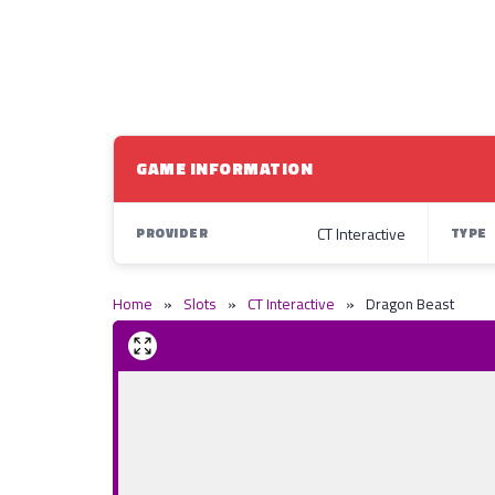
GAME INFORMATION
CT Interactive
PROVIDER
TYPE
Home
»
Slots
»
CT Interactive
»
Dragon Beast