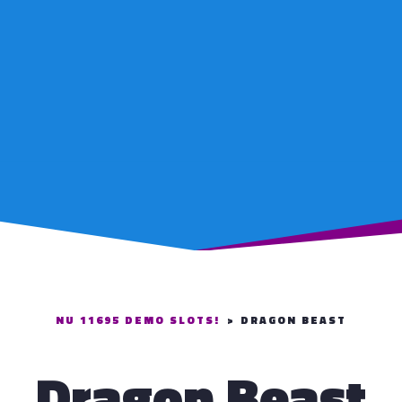
NU 11695 DEMO SLOTS!
>
DRAGON BEAST
Dragon Beast