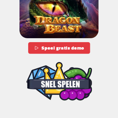
Speel gratis demo