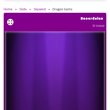
Home
»
Slots
»
Skywind
»
Dragon Gems
Beoordelen
(
0
Votes)