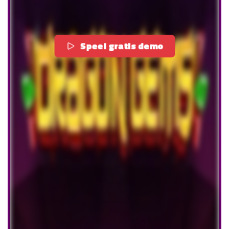
Speel gratis demo