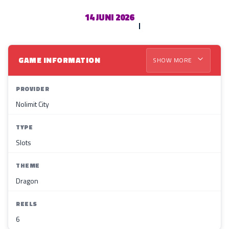
14 JUNI 2026
GAME INFORMATION
SHOW MORE
PROVIDER
Nolimit City
TYPE
Slots
THEME
Dragon
REELS
6