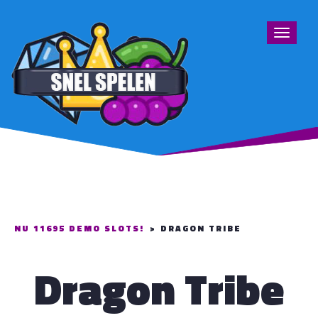
Toggle
navigat
NU 11695 DEMO SLOTS!
>
DRAGON TRIBE
Dragon Tribe