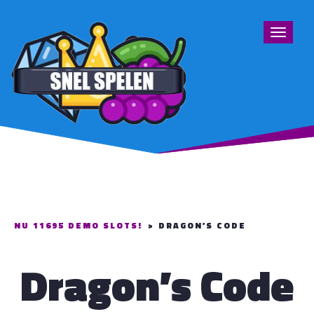
Toggle
navigat
NU 11695 DEMO SLOTS!
>
DRAGON’S CODE
Dragon’s Code