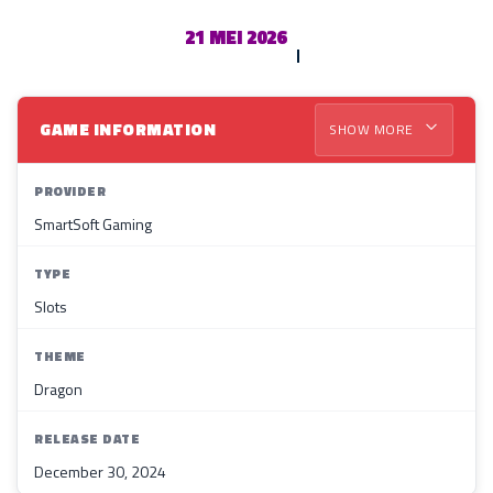
21 MEI 2026
GAME INFORMATION
SHOW MORE
PROVIDER
SmartSoft Gaming
TYPE
Slots
THEME
Dragon
RELEASE DATE
December 30, 2024