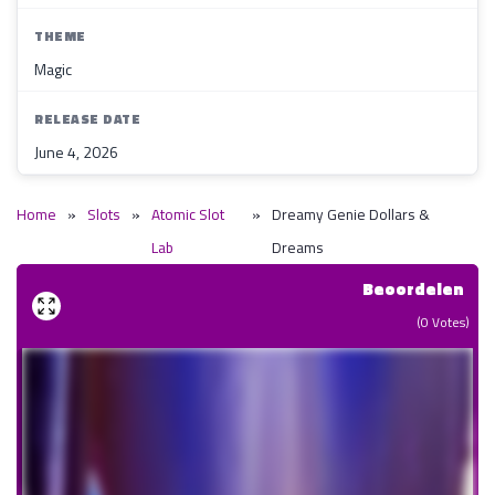
THEME
Magic
RELEASE DATE
June 4, 2026
Home
»
Slots
»
Atomic Slot
»
Dreamy Genie Dollars &
Lab
Dreams
Beoordelen
(
0
Votes)