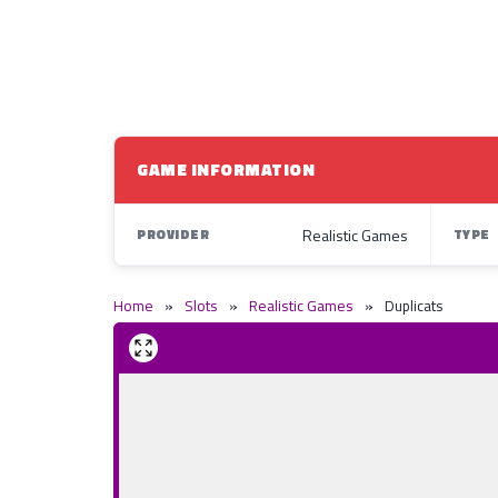
GAME INFORMATION
Realistic Games
PROVIDER
TYPE
Home
»
Slots
»
Realistic Games
»
Duplicats