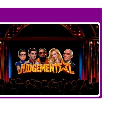
VOLGENDE