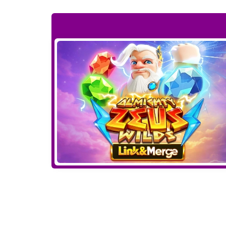
VORIGE