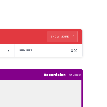
SHOW MORE
5
0.02
MIN BET
Beoordelen
(
0
Votes)