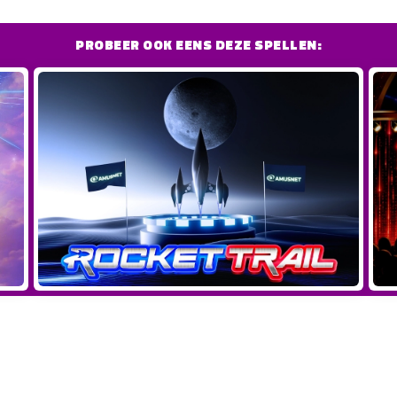
PROBEER OOK EENS DEZE SPELLEN: