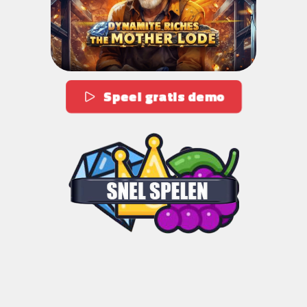
Speel gratis demo