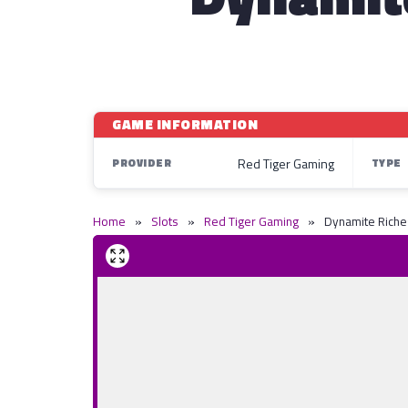
GAME INFORMATION
Red Tiger Gaming
PROVIDER
TYPE
Home
»
Slots
»
Red Tiger Gaming
»
Dynamite Riche