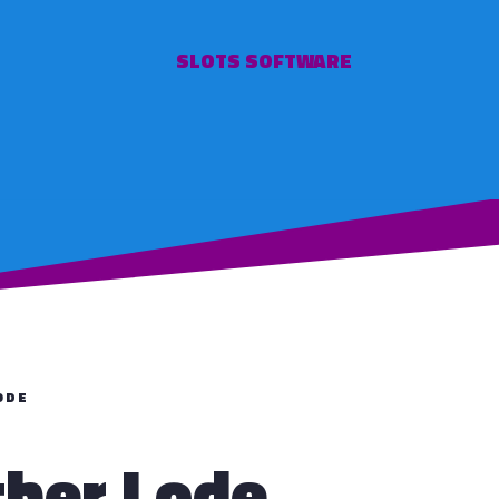
SLOTS SOFTWARE
ODE
ther Lode