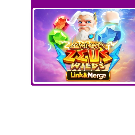
VORIGE
Candy Express Gold Blitz