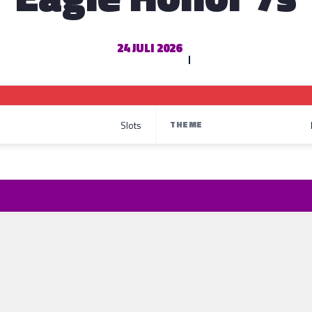
24 JULI 2026
Slots
THEME