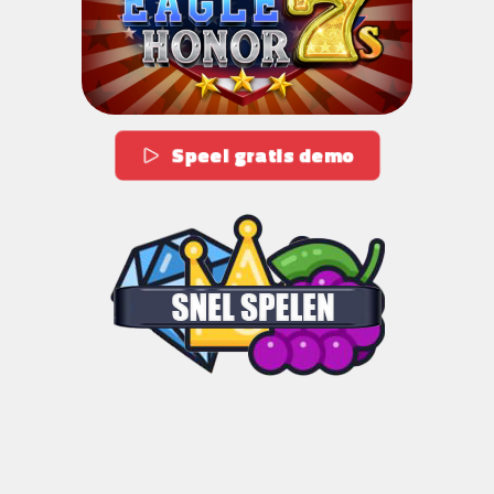
Speel gratis demo