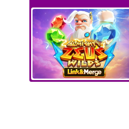
VORIGE
Firedream 7s Hold and Wi