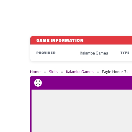
GAME INFORMATION
Kalamba Games
PROVIDER
TYPE
Home
»
Slots
»
Kalamba Games
»
Eagle Honor 7s