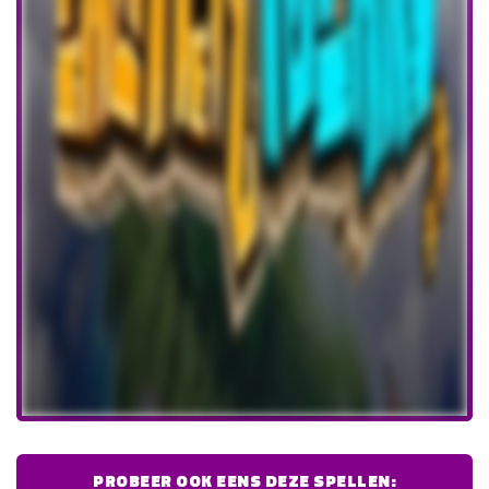
PROBEER OOK EENS DEZE SPELLEN: