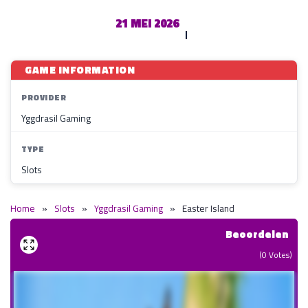
21 MEI 2026
GAME INFORMATION
PROVIDER
Yggdrasil Gaming
TYPE
Slots
Home
»
Slots
»
Yggdrasil Gaming
»
Easter Island
Beoordelen
(
0
Votes)