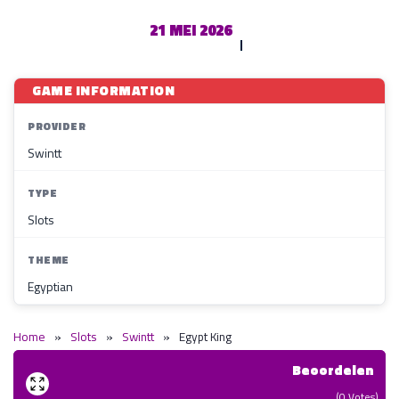
21 MEI 2026
GAME INFORMATION
PROVIDER
Swintt
TYPE
Slots
THEME
Egyptian
Home
»
Slots
»
Swintt
»
Egypt King
Beoordelen
(
0
Votes)