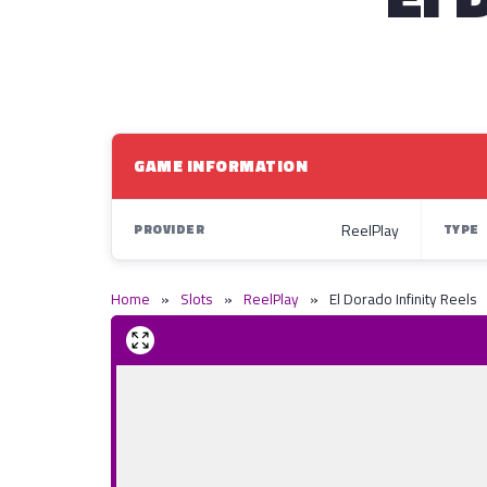
GAME INFORMATION
ReelPlay
PROVIDER
TYPE
Home
»
Slots
»
ReelPlay
»
El Dorado Infinity Reels