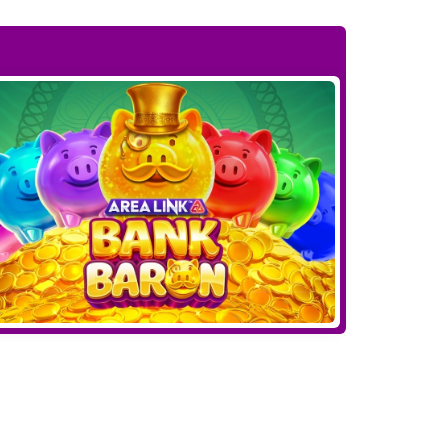
VOLGENDE