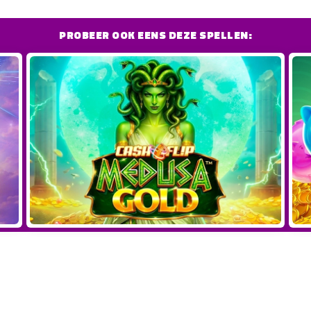
PROBEER OOK EENS DEZE SPELLEN: