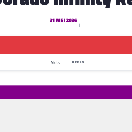
21 MEI 2026
Slots
REELS