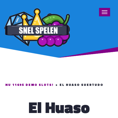
Toggle
navigat
NU 11695 DEMO SLOTS!
>
EL HUASO SUERTUDO
El Huaso