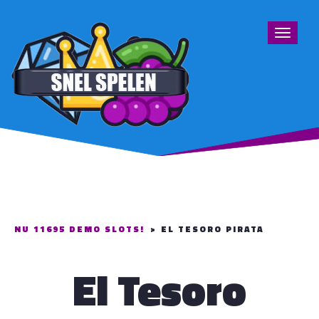
Toggle
navigat
NU 11695 DEMO SLOTS!
>
EL TESORO PIRATA
El Tesoro