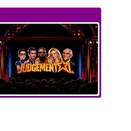
VOLGENDE