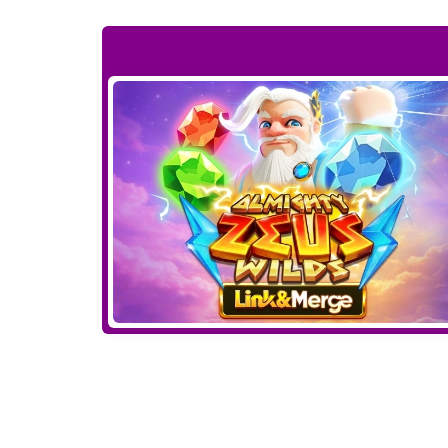
VORIGE