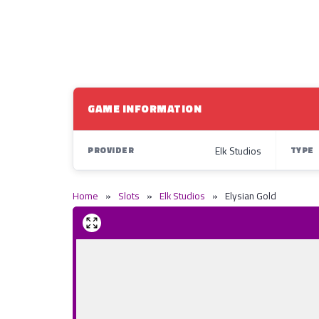
GAME INFORMATION
Elk Studios
PROVIDER
TYPE
Home
»
Slots
»
Elk Studios
»
Elysian Gold