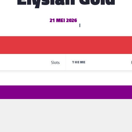
21 MEI 2026
Slots
THEME