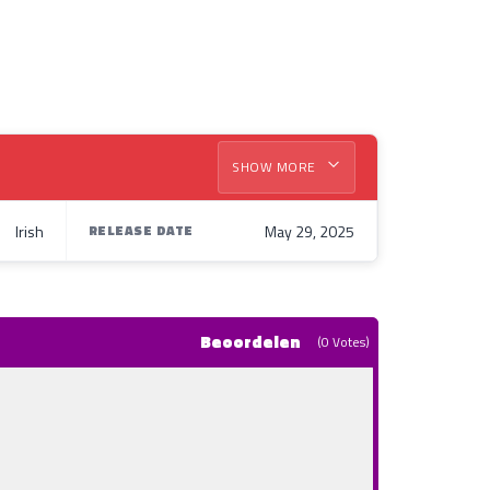
SHOW MORE
Irish
May 29, 2025
RELEASE DATE
Beoordelen
(
0
Votes)