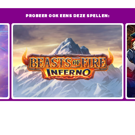
PROBEER OOK EENS DEZE SPELLEN: