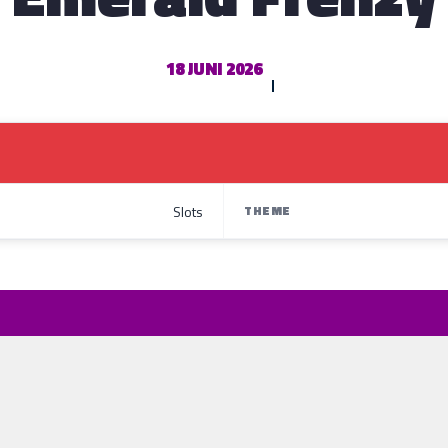
18 JUNI 2026
Slots
THEME