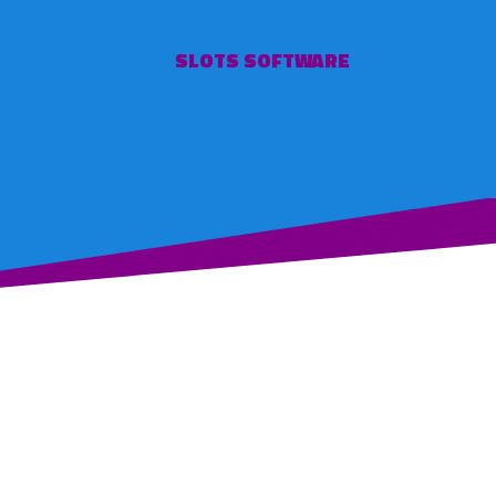
SLOTS SOFTWARE