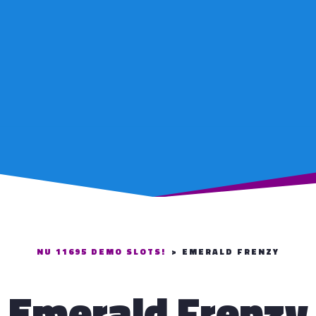
NU 11695 DEMO SLOTS!
>
EMERALD FRENZY
Emerald Frenzy