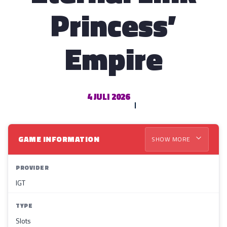
Princess’
Empire
4 JULI 2026
GAME INFORMATION
SHOW MORE
PROVIDER
IGT
TYPE
Slots