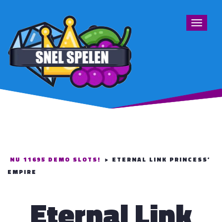
Toggle
navigat
NU 11695 DEMO SLOTS!
>
ETERNAL LINK PRINCESS’
EMPIRE
Eternal Link