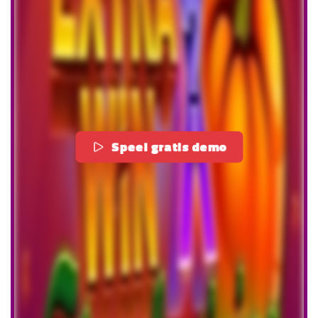
Speel gratis demo