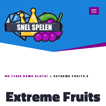
Toggle
navigat
NU 11695 DEMO SLOTS!
>
EXTREME FRUITS 5
Extreme Fruits