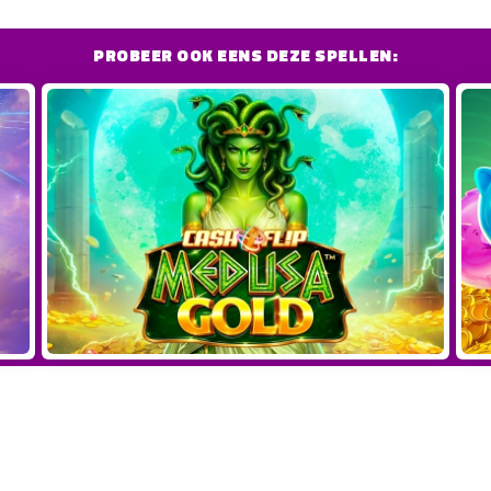
PROBEER OOK EENS DEZE SPELLEN: