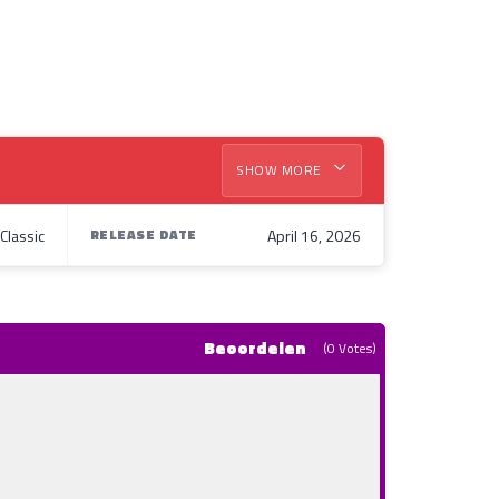
SHOW MORE
Classic
April 16, 2026
RELEASE DATE
Beoordelen
(
0
Votes)