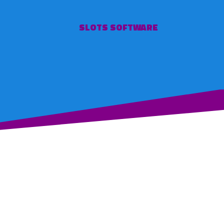
SLOTS SOFTWARE