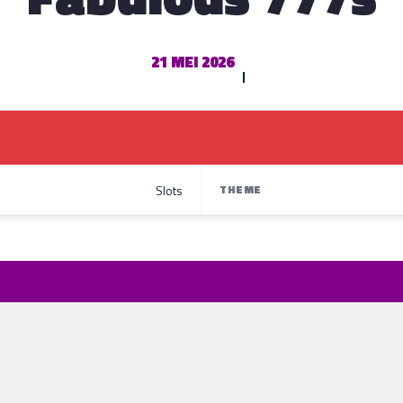
21 MEI 2026
Slots
THEME