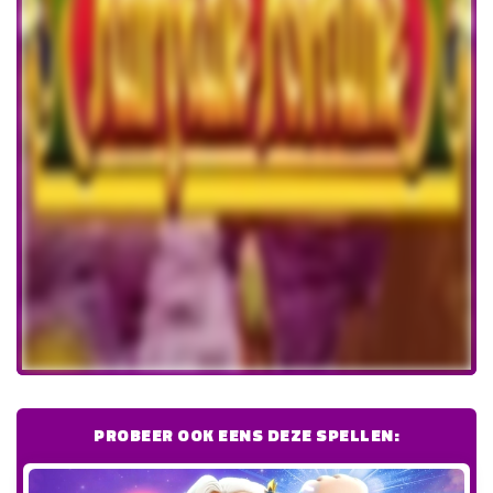
PROBEER OOK EENS DEZE SPELLEN: