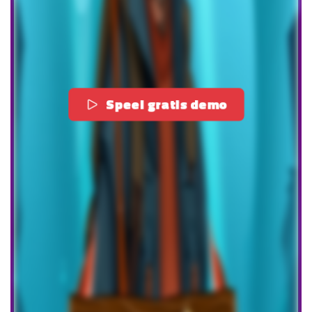
Speel gratis demo