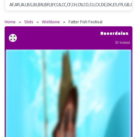
AF,AR,AU,BG,BI,BN,BR,BY,CA,CC,CF,CH,CN,CO,CU,CX,DE,DK,ES,FR,GB,GF,G
Home
»
Slots
»
Wishbone
»
Fatter Fish Festival
Beoordelen
(
0
Votes)