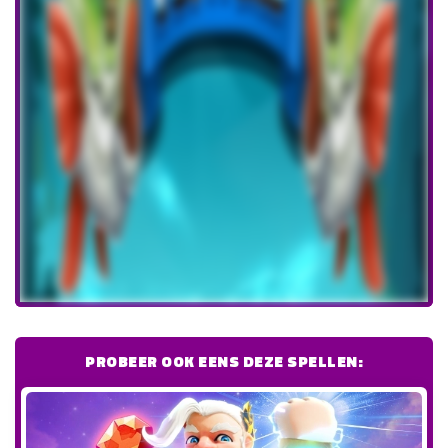
PROBEER OOK EENS DEZE SPELLEN: