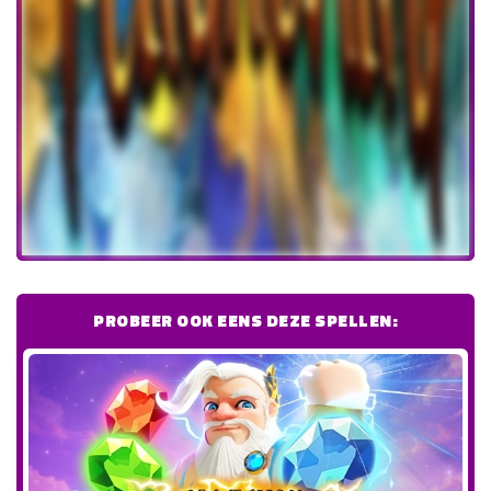
PROBEER OOK EENS DEZE SPELLEN: