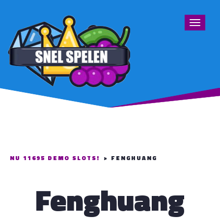
Toggle
navigat
NU 11695 DEMO SLOTS!
>
FENGHUANG
Fenghuang