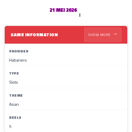
21 MEI 2026
GAME INFORMATION
SHOW MORE
PROVIDER
Habanero
TYPE
Slots
THEME
Asian
REELS
5