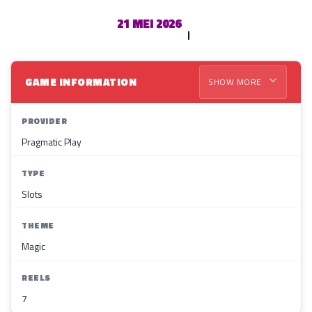
21 MEI 2026
GAME INFORMATION
SHOW MORE
PROVIDER
Pragmatic Play
TYPE
Slots
THEME
Magic
REELS
7