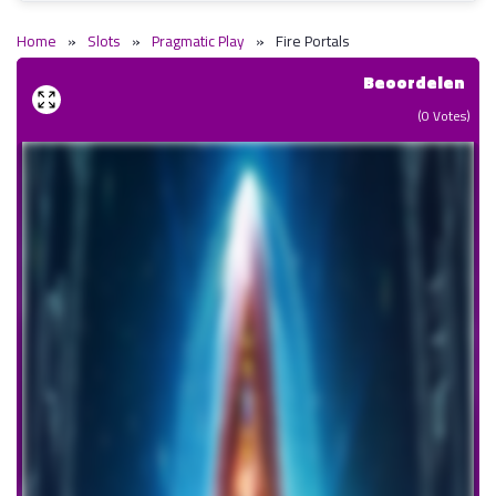
Home
»
Slots
»
Pragmatic Play
»
Fire Portals
Beoordelen
(
0
Votes)